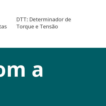
DTT: Determinador de
tas
Torque e Tensão
om a 