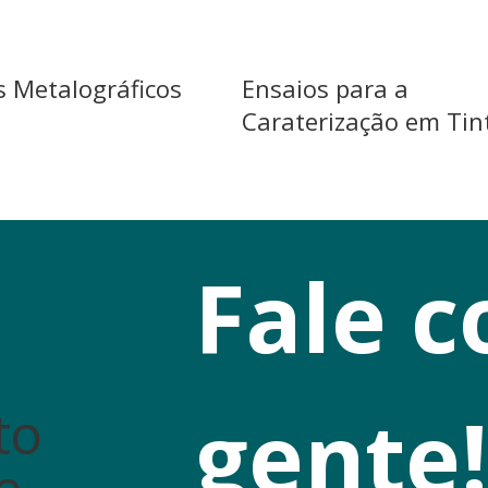
s Metalográficos
Ensaios para a
Caraterização em Tin
Fale c
gente!
to
e