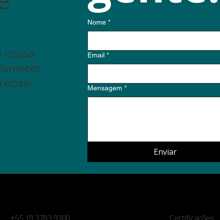
Nome
*
e nossa
Email
*
fornecer
recisa.
Mensagem
*
Enviar
Certificações
+55 19 3783 9300