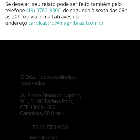
Se desejar, seu relato pode ser feito também pelo
telefone
(19) 3783-9300
, de segunda à sexta das 08h
às 20h, ou via e-mail através do
endereço
carolcastro@magnibrasil.com.br
.
© 2025 Todos os direitos
reservados
Av. Pierre Simon de Laplace,
901, BL 08 Techno Park,
CEP 13069 - 320
Campinas, SP Brasil
+55 19 3783 9300
linkedin.com